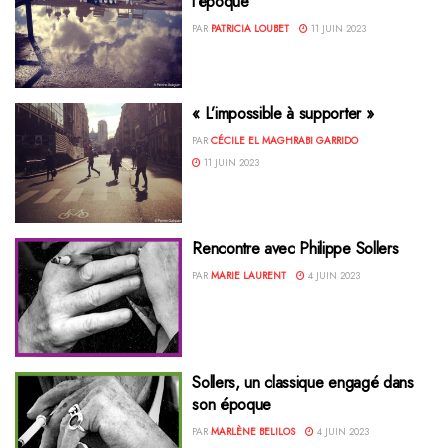
l’époque
PAR
PATRICIA LOUBET
11 JUIN 2023
« L’impossible à supporter »
PAR
CÉCILE EL MAGHRABI GARRIDO
11 JUIN 2023
Rencontre avec Philippe Sollers
PAR
MARIE LAURENT
4 JUIN 2023
Sollers, un classique engagé dans
son époque
PAR
MARLÈNE BELILOS
4 JUIN 2023