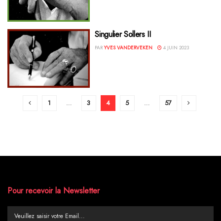
Singulier Sollers II
PAR
YVES VANDERVEKEN
4 JUIN 2023
1
…
3
4
5
…
57
Pour recevoir la Newsletter