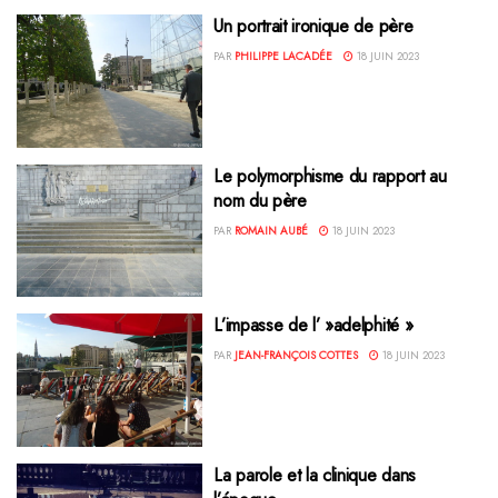
Un portrait ironique de père
PAR
PHILIPPE LACADÉE
18 JUIN 2023
Le polymorphisme du rapport au
nom du père
PAR
ROMAIN AUBÉ
18 JUIN 2023
L’impasse de l’ »adelphité »
PAR
JEAN-FRANÇOIS COTTES
18 JUIN 2023
La parole et la clinique dans