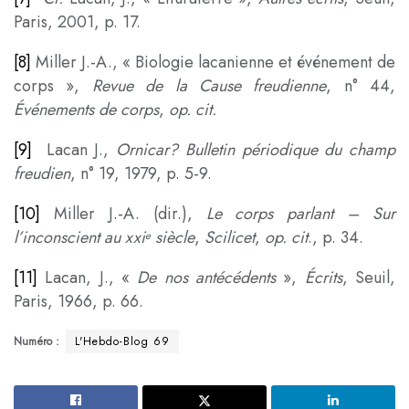
Paris, 2001, p. 17.
[8]
Miller J.-A., « Biologie lacanienne et événement de
corps »,
Revue de la Cause freudienne
, n° 44,
Événements de corps
,
op. cit.
[9]
Lacan J.,
Ornicar? Bulletin périodique du champ
freudien
, n° 19, 1979, p. 5-9.
[10]
Miller J.-A. (dir.),
Le corps parlant – Sur
l’inconscient au xxi
siècle
,
Scilicet
,
op. cit
., p. 34.
e
[11]
Lacan, J., «
De nos antécédents
»,
Écrits
, Seuil,
Paris, 1966, p. 66.
Numéro :
L'Hebdo-Blog 69