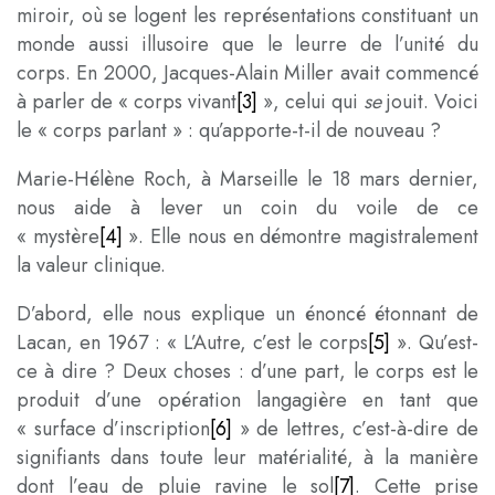
miroir, où se logent les représentations constituant un
monde aussi illusoire que le leurre de l’unité du
corps. En 2000, Jacques-Alain Miller avait commencé
à parler de « corps vivant
[3]
», celui qui
se
jouit. Voici
le « corps parlant » : qu’apporte-t-il de nouveau ?
Marie-Hélène Roch, à Marseille le 18 mars dernier,
nous aide à lever un coin du voile de ce
« mystère
[4]
». Elle nous en démontre magistralement
la valeur clinique.
D’abord, elle nous explique un énoncé étonnant de
Lacan, en 1967 : « L’Autre, c’est le corps
[5]
». Qu’est-
ce à dire ? Deux choses : d’une part, le corps est le
produit d’une opération langagière en tant que
« surface d’inscription
[6]
» de lettres, c’est-à-dire de
signifiants dans toute leur matérialité, à la manière
dont l’eau de pluie ravine le sol
[7]
. Cette prise