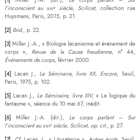
[1]
Miller J.-A. (dir.),
Le corps parlant – Sur
l’inconscient au xxi
siècle
,
Scilicet
, collection rue
e
Huysmans, Paris, 2015, p. 21.
[2]
Ibid
., p. 22.
[3]
Miller J.-A., « Biologie lacanienne et événement de
corps »,
Revue de la Cause freudienne
, n° 44,
Événements de corps
, février 2000.
[4]
Lacan J.,
Le Séminaire, livre XX, Encore
, Seuil,
Paris, 1975, p. 102.
[5]
Lacan J.,
Le Séminaire, livre XIV,
« La logique du
fantasme », séance du 10 mai 67, inédit.
[6]
Miller J.-A. (dir.),
Le corps parlant – Sur
l’inconscient au xxi
siècle
,
Scilicet
,
op. cit
., p. 27.
e
[7]
Cf.
Lacan, J., « Lituraterre »,
Autres écrits
, Seuil,