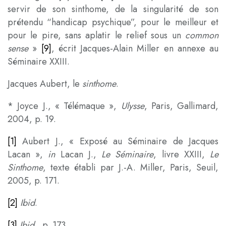
servir de son sinthome, de la singularité de son
prétendu “handicap psychique”, pour le meilleur et
pour le pire, sans aplatir le relief sous un
common
sense
»
[9]
, écrit Jacques-Alain Miller en annexe au
Séminaire XXIII.
Jacques Aubert, le
sinthome
.
* Joyce J., « Télémaque »,
Ulysse
, Paris, Gallimard,
2004, p. 19.
[1]
Aubert J., « Exposé au Séminaire de Jacques
Lacan »,
in
Lacan J.,
Le Séminaire
, livre XXIII,
Le
Sinthome
, texte établi par J.-A. Miller, Paris, Seuil,
2005, p. 171.
[2]
Ibid
.
[3]
Ibid
., p. 173.