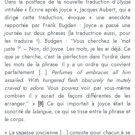
Dans la postface de la nouvelle traduction d’
Ulysse
intitulée « Écrire après Joyce », Jacques Aubert, qui a
dirigé cette traduction, évoque « une anecdote
rapportée par Frank Bugden : Joyce a passé une
journée sur deux phrases (la traductrice aussi, pour
les traduire !). Budgen : “Vous cherchez le ‘mot
juste ?’ – Non, dit Joyce. Les mots, je les ai déjà. Ce
que je cherche, c’est la perfection dans l’ordre dans
les mots de la phrase. Il y a un ordre qui convient
parfaitement […]
Perfumes of embraces all him
assailed. With hungered flesh obscurely he mutely
craved to adore
. Vous pouvez voir par vous-même
combien il y aurait de façons différentes de les
arranger.” »
[8]
Ce qui importait à Joyce était la
sonorité de
lalangue
, ce qui se tisse entre la phrase et
le corps.
« La sagesse joycienne […] consiste pour chacun à se