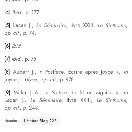
[4]
Ibid
., p. 177.
[5]
Lacan J.,
Le Séminaire
, livre XXIII,
Le Sinthome
,
op. cit
., p. 74.
[6]
Ibid
.
[7]
Ibid
., p. 75.
[8]
Aubert J., « Postface. Écrire après Joyce »,
in
Joyce J.,
Ulysse
,
op. cit
., p. 978.
[9]
Miller J.-A., « Notice de fil en aiguille »,
in
Lacan J.,
Le Séminaire
, livre XXIII,
Le Sinthome
,
op. cit
., p. 243.
Numéro :
L’Hebdo-Blog 222