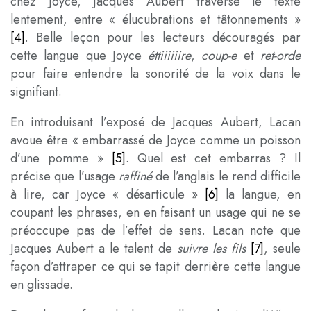
chez Joyce, Jacques Aubert traverse le texte
lentement, entre « élucubrations et tâtonnements »
[4]
. Belle leçon pour les lecteurs découragés par
cette langue que Joyce
éttiiiiiire
,
coup-e
et
ret-orde
pour faire entendre la sonorité de la voix dans le
signifiant.
En introduisant l’exposé de Jacques Aubert, Lacan
avoue être « embarrassé de Joyce comme un poisson
d’une pomme »
[5]
. Quel est cet embarras ? Il
précise que l’usage
raffiné
de l’anglais le rend difficile
à lire, car Joyce « désarticule »
[6]
la langue, en
coupant les phrases, en en faisant un usage qui ne se
préoccupe pas de l’effet de sens. Lacan note que
Jacques Aubert a le talent de
suivre les fils
[7]
, seule
façon d’attraper ce qui se tapit derrière cette langue
en glissade.