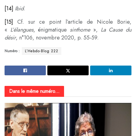
[14]
Ibid
.
[15]
Cf. sur ce point l’article de Nicole Borie,
«
L’élangues
, énigmatique
sinthome
»,
La Cause du
désir
, n°106, novembre 2020, p. 55-59.
Numéro :
L’Hebdo-Blog 222
Dans le même numéro...