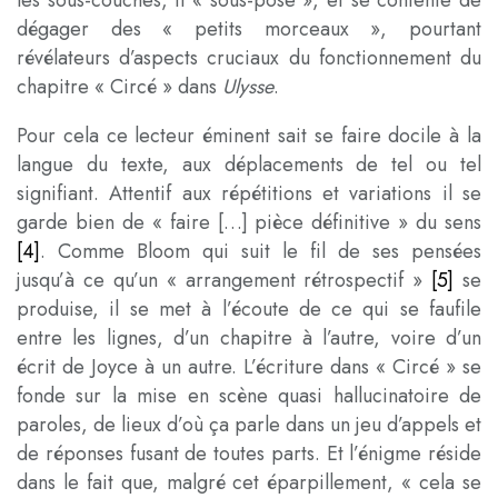
les sous-couches, il « sous-pose
», et se contente de
dégager des « petits morceaux
», pourtant
révélateurs d’aspects cruciaux du fonctionnement du
chapitre « Circé » dans
Ulysse
.
Pour cela ce lecteur éminent sait se faire docile à la
langue du texte, aux déplacements de tel ou tel
signifiant. Attentif aux répétitions et variations il se
garde bien de « faire […] pièce définitive » du sens
[4]
. Comme Bloom qui suit le fil de ses pensées
jusqu’à ce qu’un « arrangement rétrospectif
»
[5]
se
produise, il se met à l’écoute de ce qui se faufile
entre les lignes, d’un chapitre à l’autre, voire d’un
écrit de Joyce à un autre. L’écriture dans « Circé » se
fonde sur la mise en scène quasi hallucinatoire de
paroles, de lieux d’où ça parle dans un jeu d’appels et
de réponses fusant de toutes parts. Et l’énigme réside
dans le fait que, malgré cet éparpillement, « cela se