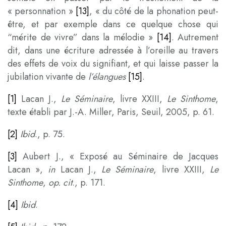
« personnation »
[13]
, « du côté de la phonation peut-
être, et par exemple dans ce quelque chose qui
“mérite de vivre” dans la mélodie
»
[14]
. Autrement
dit, dans une écriture adressée à l’oreille au travers
des effets de voix du signifiant, et qui laisse passer la
jubilation vivante de
l’
élangues
[15]
.
[1]
Lacan J.,
Le Séminaire
, livre XXIII,
Le Sinthome
,
texte établi par J.-A. Miller, Paris, Seuil, 2005, p. 61.
[2]
Ibid
., p. 75.
[3]
Aubert J., « Exposé au Séminaire de Jacques
Lacan »,
in
Lacan J.,
Le Séminaire
, livre XXIII,
Le
Sinthome
,
op. cit
., p. 171.
[4]
Ibid
.