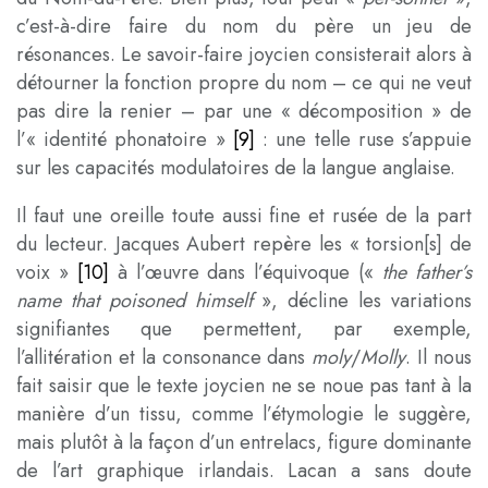
c’est-à-dire faire du nom du père un jeu de
résonances. Le savoir-faire joycien consisterait alors à
détourner la fonction propre du nom – ce qui ne veut
pas dire la renier – par une « décomposition » de
l’« identité phonatoire »
[9]
: une telle ruse s’appuie
sur les capacités modulatoires de la langue anglaise.
Il faut une oreille toute aussi fine et rusée de la part
du lecteur. Jacques Aubert repère les « torsion[s] de
voix
»
[10]
à l’œuvre dans l’équivoque («
the father’s
name that poisoned himself
», décline les variations
signifiantes que permettent, par exemple,
l’allitération et la consonance dans
moly
/
Molly
. Il nous
fait saisir que le texte joycien ne se noue pas tant à la
manière d’un tissu, comme l’étymologie le suggère,
mais plutôt à la façon d’un entrelacs, figure dominante
de l’art graphique irlandais. Lacan a sans doute