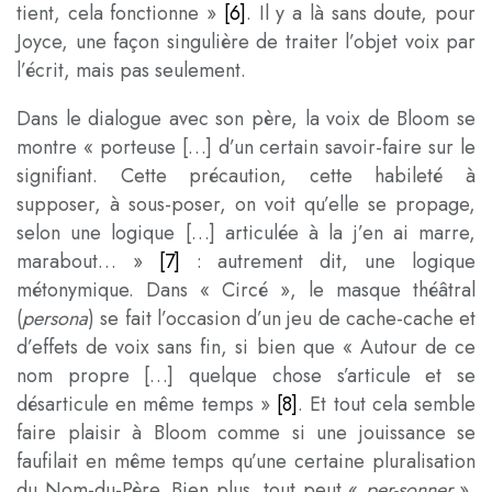
tient, cela fonctionne
»
[6]
. Il y a là sans doute, pour
Joyce, une façon singulière de traiter l’objet voix par
l’écrit, mais pas seulement.
Dans le dialogue avec son père, la voix de Bloom se
montre « porteuse […] d’un certain savoir-faire sur le
signifiant. Cette précaution, cette habileté à
supposer, à sous-poser, on voit qu’elle se propage,
selon une logique […] articulée à la j’en ai marre,
marabout…
»
[7]
: autrement dit, une logique
métonymique. Dans « Circé », le masque théâtral
(
persona
) se fait l’occasion d’un jeu de cache-cache et
d’effets de voix sans fin, si bien que « Autour de ce
nom propre […] quelque chose s’articule et se
désarticule en même temps
»
[8]
. Et tout cela semble
faire plaisir à Bloom comme si une jouissance se
faufilait en même temps qu’une certaine pluralisation
du Nom-du-Père. Bien plus, tout peut «
per-sonner
»,