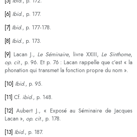
[5]
Ibid
., p. 172.
[6]
Ibid
., p. 177.
[7]
Ibid
., p. 177-178.
[8]
Ibid
., p. 173.
[9]
Lacan J.,
Le Séminaire
, livre XXIII,
Le Sinthome
,
op. cit
., p. 96. Et p. 76 : Lacan rappelle que c’est « la
phonation qui transmet la fonction propre du nom ».
[10]
Ibid
., p. 95.
[11]
Cf.
ibid
., p. 148.
[12]
Aubert J., « Exposé au Séminaire de Jacques
Lacan »,
op. cit
., p. 178.
[13]
Ibid
., p. 187.