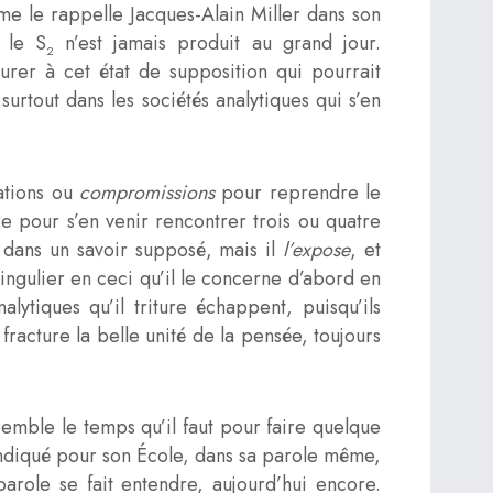
mme le rappelle Jacques-Alain Miller dans son
, le S
n’est jamais produit au grand jour.
2
urer à cet état de supposition qui pourrait
urtout dans les sociétés analytiques qui s’en
ations ou
compromissions
pour reprendre le
ure pour s’en venir rencontrer trois ou quatre
r dans un savoir supposé, mais il
l’expose
, et
ingulier en ceci qu’il le concerne d’abord en
ytiques qu’il triture échappent, puisqu’ils
fracture la belle unité de la pensée, toujours
semble le temps qu’il faut pour faire quelque
endiqué pour son École, dans sa parole même,
parole se fait entendre, aujourd’hui encore.