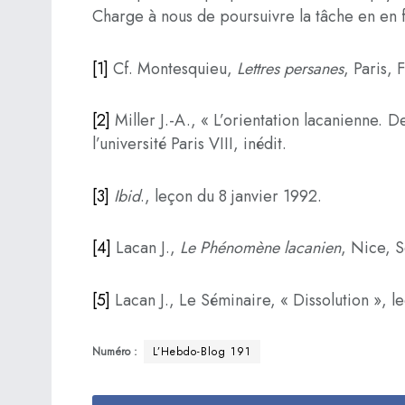
Charge à nous de poursuivre la tâche en en fa
[1]
Cf. Montesquieu,
Lettres persanes
, Paris,
[2]
Miller J.-A., « L’orientation lacanienne.
l’université Paris VIII, inédit.
[3]
Ibid
., leçon du 8 janvier 1992.
[4]
Lacan J.,
Le Phénomène lacanien
, Nice, S
[5]
Lacan J., Le Séminaire, « Dissolution », 
Numéro :
L’Hebdo-Blog 191