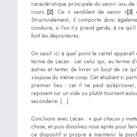
caractéristique principale du savoir issu de
cours
[2]
. Ce « semblant de savoir »
[3]
e
Structuralement, il comporte donc égalemen
conduire, si l’on n’y prend garde, à ce qu’i
font les dépositaires.
On saisit ici à quel point le cartel appara
terme de Lacan : car celui qui, au terme d’un
autres et tenter de livrer un bout de ce qu
s’expose
du même coup. Cet étudiant si parti
premier lieu : car il ne peut qu’éprouver,
reposent sur un vide ou plutôt tournent auto
secondaire. […]
Concluons avec Lacan : «
que chacun y mette
chose, et puis dissolvez-vous après pour fai
ce dispositif si propre à maintenir la psyc