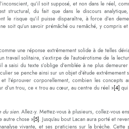
 l’inconscient, qu’il soit supposé, et non dans le réel, co
st structural, du fait que dans le discours analytique
t le risque qu’il puisse disparaître, à force d’en deme
l ne soit qu’un savoir prémâché ou remâché, y compris et s
ît comme une réponse extrêmement solide à de telles dévi
 travail solitaire, s’extirpe de l’autoérotisme de la lect
’il a saisi du texte s’oblige d’emblée à ne plus demeure
culier se penche ainsi sur un objet d’étude extrêmement s
 et l’éprouver corporellement, combien les concepts anal
ur d’un trou, ce « trou au cœur, au centre du réel »
[4]
qui 
 du sien
. Allez-y. Mettez-vous à plusieurs, collez-vous en
re autre chose »
[5]
. Jusqu’au bout Lacan aura porté et rev
hanalyse vivante, et ses praticiens sur la brèche. Cette 