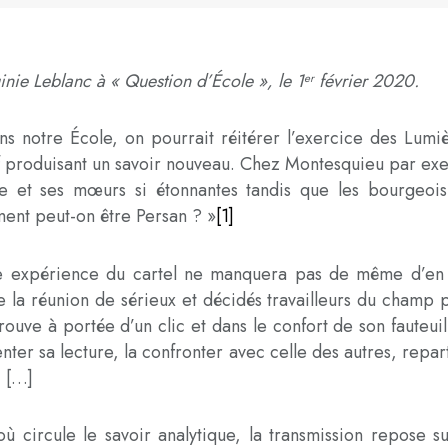
rginie Leblanc à « Question d’École », le 1
février 2020.
er
dans notre École, on pourrait réitérer l’exercice des Lumiè
ïf produisant un savoir nouveau. Chez Montesquieu par exe
ce et ses mœurs si étonnantes tandis que les bourgeois 
ent peut-on être Persan ? »
[1]
re expérience du cartel ne manquera pas de même d’en êt
la réunion de sérieux et décidés travailleurs du champ ps
rouve à portée d’un clic et dans le confort de son fauteuil
nter sa lecture, la confronter avec celle des autres, repar
 […]
ù circule le savoir analytique, la transmission repose 