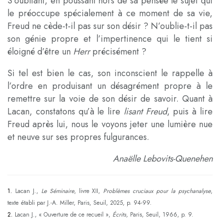
S’oubliant, en poussant hors de sa pensée le sujet qui
le préoccupe spécialement à ce moment de sa vie,
Freud ne cède-t-il pas sur son désir ? N’oublie-t-il pas
son génie propre et l’impertinence qui le tient si
éloigné d’être un
Herr
précisément ?
Si tel est bien le cas, son inconscient le rappelle à
l’ordre en produisant un désagrément propre à le
remettre sur la voie de son désir de savoir. Quant à
Lacan, constatons qu’à le lire
lisant Freud
, puis à lire
Freud après lui, nous le voyons jeter une lumière nue
et neuve sur ses propres fulgurances.
Anaëlle Lebovits-Quenehen
1.
Lacan J.,
Le Séminaire
, livre XII,
Problèmes cruciaux pour la psychanalyse
,
texte établi par J.-A. Miller, Paris, Seuil, 2025, p. 94-99.
2.
Lacan J., « Ouverture de ce recueil »,
Écrits,
Paris, Seuil, 1966, p. 9.