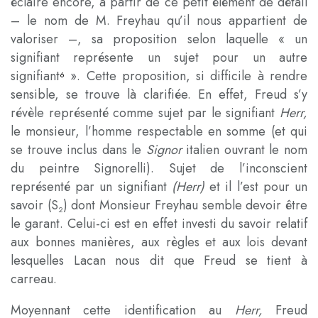
éclaire encore, à partir de ce petit élément de détail
– le nom de M. Freyhau qu’il nous appartient de
valoriser –, sa proposition selon laquelle « un
signifiant représente un sujet pour un autre
signifiant
». Cette proposition, si difficile à rendre
6
sensible, se trouve là clarifiée. En effet, Freud s’y
révèle représenté comme sujet par le signifiant
Herr,
le monsieur, l’homme respectable en somme (et qui
se trouve inclus dans le
Signor
italien ouvrant le nom
du peintre Signorelli). Sujet de l’inconscient
représenté par un signifiant
(Herr)
et il l’est pour un
savoir (S
) dont Monsieur Freyhau semble devoir être
2
le garant. Celui-ci est en effet investi du savoir relatif
aux bonnes manières, aux règles et aux lois devant
lesquelles Lacan nous dit que Freud se tient à
carreau.
Moyennant cette identification au
Herr,
Freud