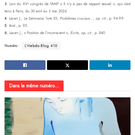
3.
Lors du XV
congrès de l’AMP « Il n’y a pas de rapport sexuel », qui s’est
e
tenu à Paris, du 30 avril au 3 mai 2026.
4.
Lacan J.,
Le Séminaire
, livre XII,
Problèmes cruciaux
…,
op. cit
., p. 94-99.
5.
Ibid.,
p. 95.
6.
Lacan J., « Position de l’inconscient »,
Écrits,
op. cit
., p. 840.
Numéro :
L’Hebdo-Blog 410
Dans le même numéro...