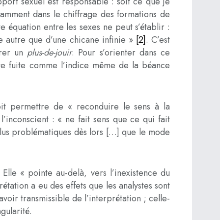
pport sexuel est responsable : soit ce que je
otamment dans le chiffrage des formations de
 équation entre les sexes ne peut s’établir :
ce autre que d’une chicane infinie »
[2]
. C’est
érer un
plus-de-jouir
. Pour s’orienter dans ce
cette fuite comme l’indice même de la béance
doit permettre de « reconduire le sens à la
’inconscient : « ne fait sens que ce qui fait
 plus problématiques dès lors […] que le mode
 Elle « pointe au-delà, vers l’inexistence du
étation a eu des effets que les analystes sont
voir transmissible de l’interprétation ; celle-
gularité.