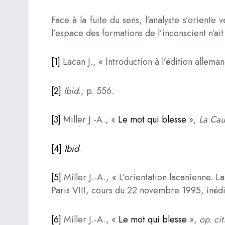
Face à la fuite du sens, l’analyste s’oriente
l’espace des formations de l’inconscient n’ai
[1]
Lacan J., « Introduction à l’édition alle
[2]
Ibid
., p. 556.
[3]
Miller J.-A., «
Le mot qui blesse
»,
La Cau
[4]
Ibid
.
[5]
Miller J.-A., « L’orientation lacanienne.
Paris VIII, cours du 22 novembre 1995, inédi
[6]
Miller J.-A., «
Le mot qui blesse
»,
op. cit