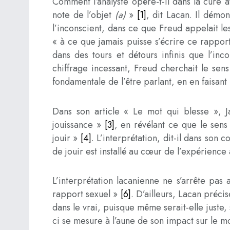
Comment l’analyste opère-t-il dans la cure a
note de l’objet
(a)
»
[1]
, dit Lacan. Il démo
l’inconscient, dans ce que Freud appelait l
« à ce que jamais puisse s’écrire ce rapport
dans des tours et détours infinis que l’in
chiffrage incessant, Freud cherchait le sen
fondamentale de l’être parlant, en en faisant l
Dans son article « Le mot qui blesse », Ja
jouissance »
[3]
, en révélant ce que le sens 
jouir »
[4]
. L’interprétation, dit-il dans son
de jouir est installé au cœur de l’expérience
L’interprétation lacanienne ne s’arrête pas 
rapport sexuel »
[6]
. D’ailleurs, Lacan préci
dans le vrai, puisque même serait-elle juste, 
ci se mesure à l’aune de son impact sur le mo