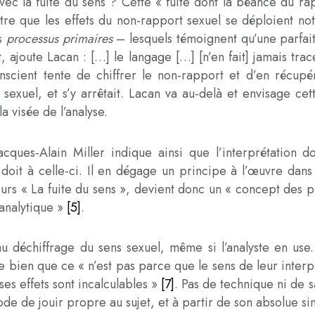
vec la fuite du sens ? Cette « fuite dont la béance du ra
ntre que les effets du non-rapport sexuel se déploient n
es
processus primaires
– lesquels témoignent qu’une parfaite
, ajoute Lacan : […] le langage […] [n’en fait] jamais tra
conscient tente de chiffrer le non-rapport et d’en récup
s sexuel, et s’y arrêtait. Lacan va au-delà et envisage 
a visée de l’analyse.
cques-Alain Miller indique ainsi que l’interprétation 
doit à celle-ci. Il en dégage un principe à l’œuvre dans l
 cours « La fuite du sens », devient donc un « concept des
 analytique »
[5]
.
au déchiffrage du sens sexuel, même si l’analyste en use.
se bien que ce « n’est pas parce que le sens de leur interpr
ses effets sont incalculables »
[7]
. Pas de technique ni de sa
de de jouir propre au sujet, et à partir de son absolue sin