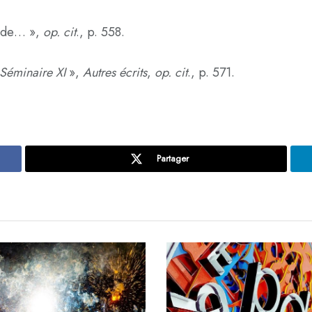
ande… »,
op. cit
., p. 558.
Séminaire XI
»,
Autres écrits
,
op. cit
., p. 571.
Partager