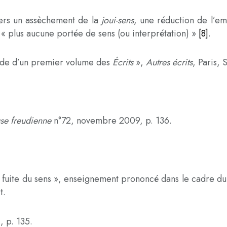
 vers un assèchement de la
joui-sens
, une réduction de l’e
t « plus aucune portée de sens (ou interprétation) »
[8]
.
mande d’un premier volume des
Écrits
»,
Autres écrits
, Paris, 
se freudienne
n°72, novembre 2009, p. 136.
 La fuite du sens », enseignement prononcé dans le cadre d
t.
., p. 135.