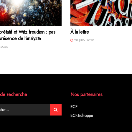
rprétatif et Witz freudien : pas
À la lettre
présence de l’analyste
28 JUIN 2020
 2020
de recherche
Nos partenaires
ECF
ECF.Echoppe