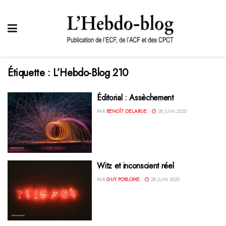
Étiquette :
L’Hebdo-Blog 210
Éditorial : Assèchement
PAR
BENOÎT DELARUE
28 JUIN 2020
Witz et inconscient réel
PAR
GUY POBLOME
28 JUIN 2020