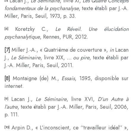
Lacan J.,
Le Séminaire
, livre XI,
Les Quatre Concepts
[5]
fondamentaux de la psychanalyse
, texte établi par J.-A.
Miller, Paris, Seuil, 1973, p. 33.
Koretzky C.,
Le Réveil. Une élucidation
[6]
psychanalytique
, Rennes, PUR, 2012.
[7]
Miller J.-A., « Quatrième de couverture »,
in
Lacan
J.,
Le Séminaire
, livre XIX,
… ou pire
, texte établi par
J.-A. Miller, Paris, Seuil, 2011.
[8]
Montaigne (de) M.,
Essais
, 1595, disponible sur
internet.
Lacan J.,
Le Séminaire
, livre XVI,
D’un Autre à
[9]
l’autre
, texte établi par J.-A. Miller, Paris, Seuil, 2006,
p. 111.
Arpin D., « L’inconscient, ce ‘‘travailleur idéal’’ »,
[10]