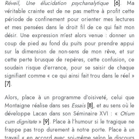
Réveil, Une élucidation psychanalytique
[6]
. Ma
véritable crainte est de ne pas mettre à profit cette
période de confinement pour orienter mes lectures
et mes pensées dans le droit fil de ce qui fait mon
désir. Une expression m’est alors venue : donner un
coup de pied au fond du puits pour prendre appui
sur la dimension de non-sens de mon rêve, et sur
cette perte brusque de repères, cette confusion, ce
soudain risque d’errance, pour se saisir de chaque
signifiant comme « ce qui ainsi fait trou dans le réel »
[7]
.
Alors, place à un programme d’oisiveté, celui que
Montaigne réalise dans ses
Essais
[8]
, et au sens où le
développe Lacan dans son Séminaire XVI
: «
Otium
cum dignitate
»
[9]
. Place à l’humour si le tragique ne
frappe pas trop durement à notre porte. Place à un
travail « en accord avec soi-même selon le discours