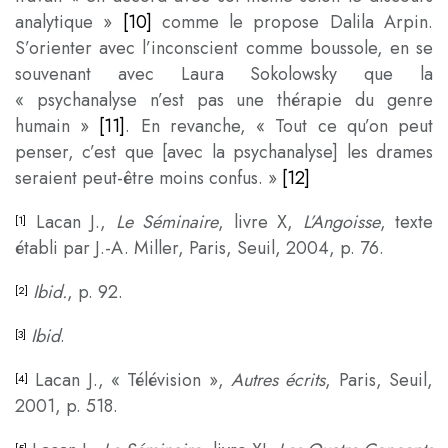
analytique »
[10]
comme le propose Dalila Arpin.
S’orienter avec l’inconscient comme boussole, en se
souvenant avec Laura Sokolowsky que la
« psychanalyse n’est pas une thérapie du genre
humain »
[11]
. En revanche, « Tout ce qu’on peut
penser, c’est que [avec la psychanalyse] les drames
seraient peut-être moins confus. »
[12]
Lacan J.,
Le Séminaire
, livre X,
L’Angoisse
, texte
[1]
établi par J.-A. Miller, Paris, Seuil, 2004, p. 76.
Ibid.
, p. 92.
[2]
Ibid
.
[3]
Lacan J., « Télévision »,
Autres écrits
, Paris, Seuil,
[4]
2001, p. 518.