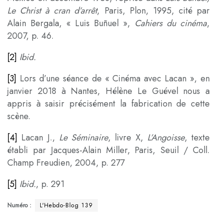
Le Christ à cran d’arrêt
, Paris, Plon, 1995, cité par
Alain Bergala, « Luis Buñuel »,
Cahiers du cinéma
,
2007, p. 46.
[2]
Ibid.
[3]
Lors d’une séance de « Cinéma avec Lacan », en
janvier 2018 à Nantes, Hélène Le Guével nous a
appris à saisir précisément la fabrication de cette
scène.
[4]
Lacan J.,
Le Séminaire
, livre X,
L’Angoisse
, texte
établi par Jacques-Alain Miller, Paris, Seuil / Coll.
Champ Freudien, 2004, p. 277
[5]
Ibid.
, p. 291
Numéro :
L'Hebdo-Blog 139