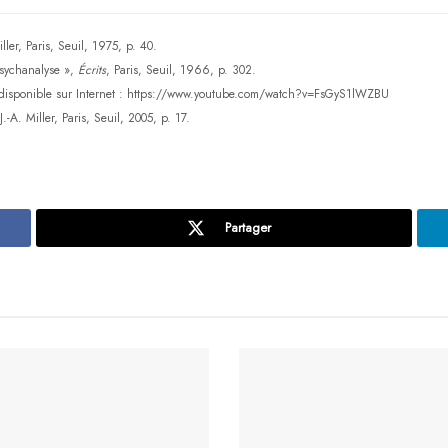
iller, Paris, Seuil, 1975, p. 40.
psychanalyse »,
Écrits
, Paris, Seuil, 1966, p. 302.
4, disponible sur Internet : https://www.youtube.com/watch?v=FsGyS1lWZBU
 J.-A. Miller, Paris, Seuil, 2005, p. 17.
Partager