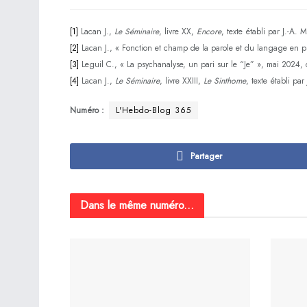
[1]
Lacan J.,
Le Séminaire
, livre XX,
Encore
, texte établi par J.-A. M
[2]
Lacan J., « Fonction et champ de la parole et du langage en 
[3]
Leguil C., « La psychanalyse, un pari sur le “Je” », mai 202
[4]
Lacan J.,
Le Séminaire
, livre XXIII,
Le Sinthome
, texte établi par
Numéro :
L'Hebdo-Blog 365
Partager
Dans le même numéro...