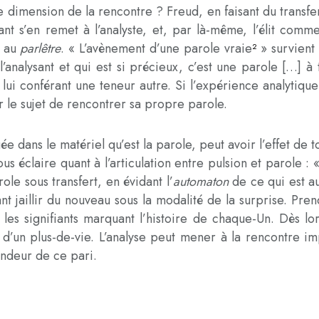
e dimension de la rencontre ? Freud, en faisant du transfer
sant s’en remet à l’analyste, et, par là-même, l’élit comme
» au
parlêtre
. « L’avènement d’une parole vraie
» survient 
2
l’analysant et qui est si précieux, c’est une parole […] à 
 lui conférant une teneur autre. Si l’expérience analytique 
 le sujet de rencontrer sa propre parole.
gée dans le matériel qu’est la parole, peut avoir l’effet de
s éclaire quant à l’articulation entre pulsion et parole : « 
role sous transfert, en évidant l’
automaton
de ce qui est a
sant jaillir du nouveau sous la modalité de la surprise. Pre
es signifiants marquant l’histoire de chaque-Un. Dès lors
e d’un plus-de-vie. L’analyse peut mener à la rencontre i
lendeur de ce pari.