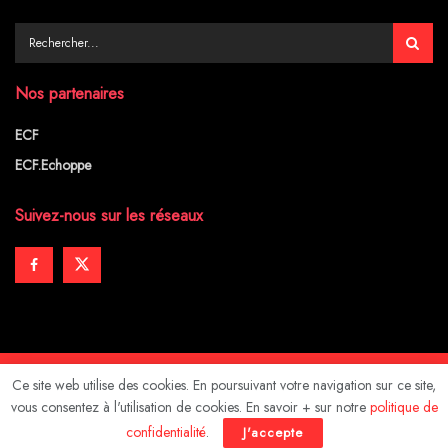
Nos partenaires
ECF
ECF.Echoppe
Suivez-nous sur les réseaux
Ce site web utilise des cookies. En poursuivant votre navigation sur ce site,
Mentions légales
vous consentez à l'utilisation de cookies. En savoir + sur notre
politique de
© 2024
HEBDO-BLOG
- Design by
PUSH IT UP
.
confidentialité
.
J'accepte