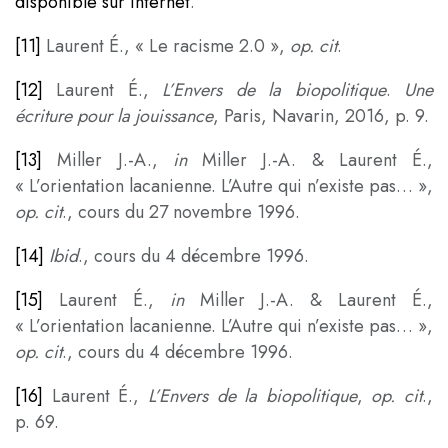
disponible sur internet
.
[11]
Laurent É., « Le racisme 2.0 »,
op. cit
.
[12]
Laurent É.,
L’Envers de la biopolitique
.
Une
écriture pour la jouissance
, Paris, Navarin, 2016, p. 9.
[13]
Miller J.-A.,
in
Miller J.-A. & Laurent É.,
« L’orientation lacanienne. L’Autre qui n’existe pas… »,
op. cit
., cours du 27 novembre 1996.
[14]
Ibid
., cours du 4 décembre 1996.
[15]
Laurent É.,
in
Miller J.-A. & Laurent É.,
« L’orientation lacanienne. L’Autre qui n’existe pas… »,
op. cit
., cours du 4 décembre 1996.
[16]
Laurent É.,
L’Envers de la biopolitique
,
op. cit
.,
p. 69.