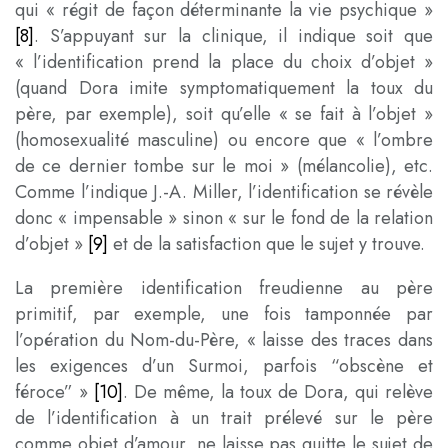
qui « régit de façon déterminante la vie psychique »
[8]
. S’appuyant sur la clinique, il indique soit que
« l’identification prend la place du choix d’objet »
(quand Dora imite symptomatiquement la toux du
père, par exemple), soit qu’elle « se fait à l’objet »
(homosexualité masculine) ou encore que « l’ombre
de ce dernier tombe sur le moi » (mélancolie), etc.
Comme l’indique J.-A. Miller, l’identification se révèle
donc « impensable » sinon « sur le fond de la relation
d’objet »
[9]
et de la satisfaction que le sujet y trouve.
La première identification freudienne au père
primitif, par exemple, une fois tamponnée par
l’opération du Nom-du-Père, « laisse des traces dans
les exigences d’un Surmoi, parfois “obscène et
féroce” »
[10]
. De même, la toux de Dora, qui relève
de l’identification à un trait prélevé sur le père
comme objet d’amour, ne laisse pas quitte le sujet de