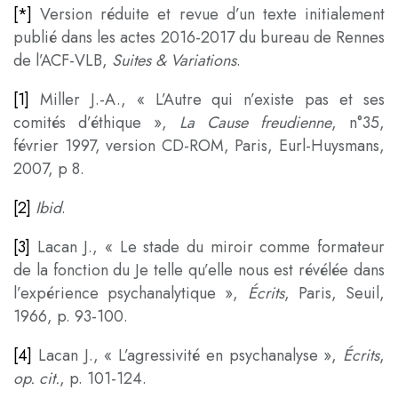
[*]
Version réduite et revue d’un texte initialement
publié dans les actes 2016-2017 du bureau de Rennes
de l’ACF-VLB,
Suites & Variations
.
[1]
Miller J.-A., « L’Autre qui n’existe pas et ses
comités d’éthique »,
La Cause freudienne
, n°35,
février 1997, version CD-ROM, Paris, Eurl-Huysmans,
2007, p 8.
[2]
Ibid
.
[3]
Lacan J., « Le stade du miroir comme formateur
de la fonction du Je telle qu’elle nous est révélée dans
l’expérience psychanalytique »,
Écrits
, Paris, Seuil,
1966, p. 93-100.
[4]
Lacan J., « L’agressivité en psychanalyse »,
Écrits
,
op. cit.
, p. 101-124.