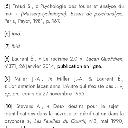
[5]
Freud S., « Psychologie des foules et analyse du
moi »
(Massenpsychologie)
,
Essais de psychanalyse
,
Paris, Payot, 1981, p. 167.
[6]
Ibid
.
[7]
Ibid
.
[8]
Laurent É., « Le racisme 2.0 »,
Lacan Quotidien
,
n°371, 26 janvier 2014,
publication en ligne
.
[9]
Miller J.-A.,
in
Miller J.-A. & Laurent É.,
« L’orientation lacanienne. L’Autre qui n’existe pas… »,
op. cit
., cours du 27 novembre 1996.
[10]
Stevens A., « Deux destins pour le sujet :
identifications dans la névrose et pétrification dans la
psychose »,
Les Feuillets du Courtil
, n°2, mai 1990,