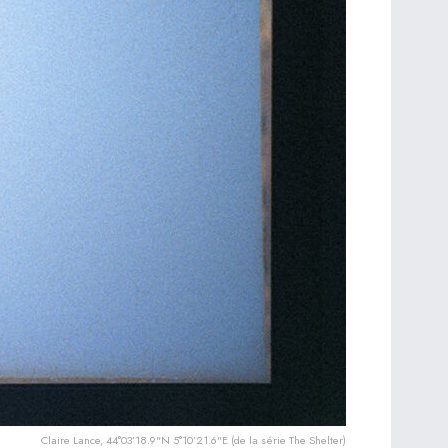
Claire Lance, 44°03’18.9"N 5°10’21.6"E (de la série The Shelter)