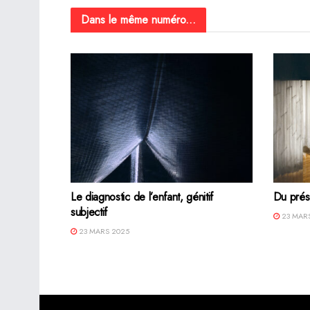
Dans le même numéro...
Le diagnostic de l’enfant, génitif
Du prés
subjectif
23 MARS
23 MARS 2025