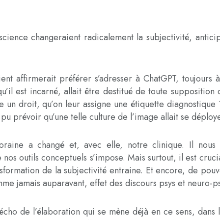
 science changeraient radicalement la subjectivité, antic
ent affirmerait préférer s’adresser à ChatGPT, toujours à
qu’il est incarné, allait être destitué de toute supposition
n droit, qu’on leur assigne une étiquette diagnostique ? 
 pu prévoir qu’une telle culture de l’image allait se déploy
poraine a changé et, avec elle, notre clinique. Il nous
de nos outils conceptuels s’impose. Mais surtout, il est c
nsformation de la subjectivité entraine. Et encore, de pou
omme jamais auparavant, effet des discours psys et neuro-p
l’écho de l’élaboration qui se mène déjà en ce sens, dans