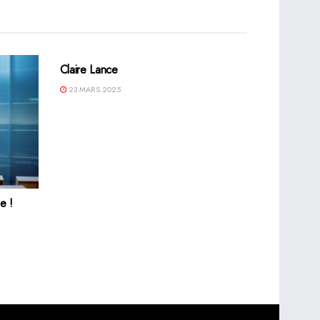
Claire Lance
23 MARS 2025
e !