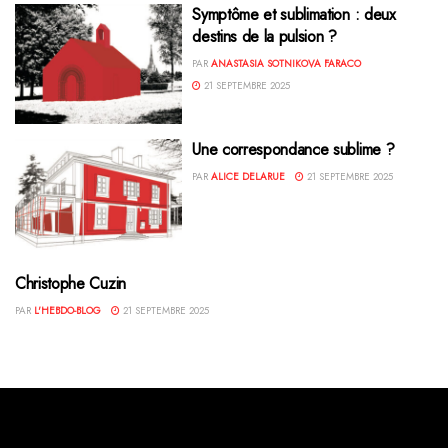
Symptôme et sublimation : deux
destins de la pulsion ?
PAR
ANASTASIA SOTNIKOVA FARACO
21 SEPTEMBRE 2025
Une correspondance sublime ?
PAR
ALICE DELARUE
21 SEPTEMBRE 2025
Christophe Cuzin
PAR
L'HEBDO-BLOG
21 SEPTEMBRE 2025