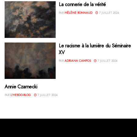
La connerie de la vérité
PAR
HÉLÈNE BONNAUD
7 JUILLET 2024
Le racisme à la lumière du Séminaire
XV
PAR
ADRIANA CAMPOS
7 JUILLET 2024
Annie Czarnecki
PAR
L'HEBDO-BLOG
7 JUILLET 2024