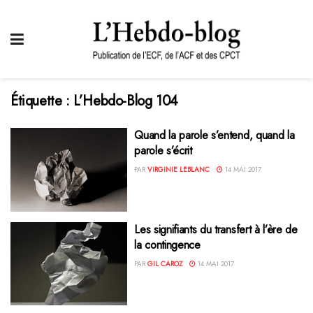
Étiquette :
L’Hebdo-Blog 104
Quand la parole s’entend, quand la
parole s’écrit
PAR
VIRGINIE LEBLANC
14 MAI 2017
Les signifiants du transfert à l’ère de
la contingence
PAR
GIL CAROZ
14 MAI 2017