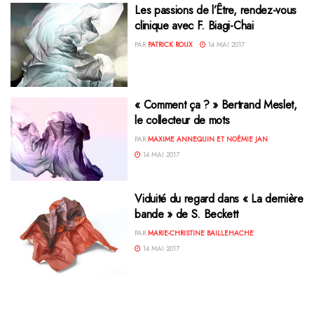
Les passions de l’Être, rendez-vous
clinique avec F. Biagi-Chai
PAR
PATRICK ROUX
14 MAI 2017
« Comment ça ? » Bertrand Meslet,
le collecteur de mots
PAR
MAXIME ANNEQUIN ET NOÉMIE JAN
14 MAI 2017
Viduité du regard dans « La dernière
bande » de S. Beckett
PAR
MARIE-CHRISTINE BAILLEHACHE
14 MAI 2017