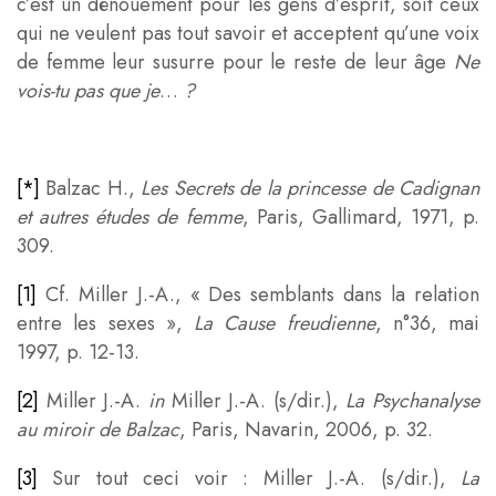
c’est un dénouement pour les gens d’esprit, soit ceux
qui ne veulent pas tout savoir et acceptent qu’une voix
de femme leur susurre pour le reste de leur âge
Ne
vois-tu pas que je
…
?
[*]
Balzac H.,
Les Secrets de la princesse de Cadignan
et autres études de femme
, Paris, Gallimard, 1971, p.
309.
[1]
Cf. Miller J.-A., « Des semblants dans la relation
entre les sexes »,
La Cause freudienne
, n°36, mai
1997, p. 12-13.
[2]
Miller J.-A.
in
Miller J.-A. (s/dir.),
La Psychanalyse
au miroir de Balzac
, Paris, Navarin, 2006, p. 32.
[3]
Sur tout ceci voir : Miller J.-A. (s/dir.),
La