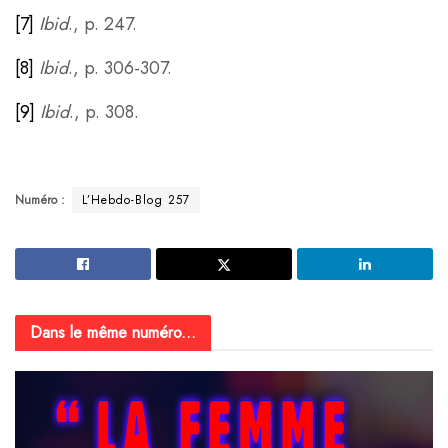
[7]
Ibid
., p. 247.
[8]
Ibid
., p. 306-307.
[9]
Ibid
., p. 308.
Numéro :
L’Hebdo-Blog 257
Dans le même numéro...