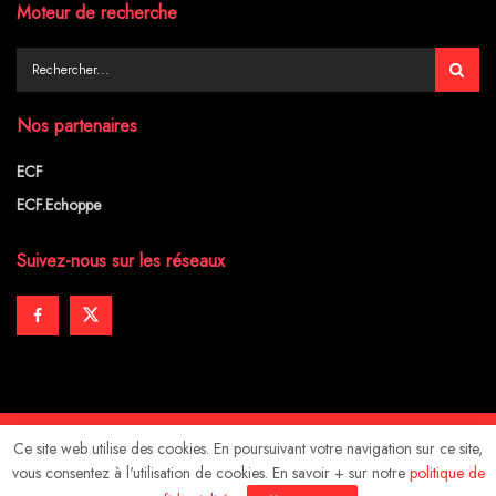
Moteur de recherche
Nos partenaires
ECF
ECF.Echoppe
Suivez-nous sur les réseaux
Ce site web utilise des cookies. En poursuivant votre navigation sur ce site,
Mentions légales
vous consentez à l'utilisation de cookies. En savoir + sur notre
politique de
© 2024
HEBDO-BLOG
- Design by
PUSH IT UP
.