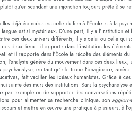
 plutôt qu’en scandant une injonction toujours prête à se r
elles déjà énoncées est celle du lien à l’École et à la psyc
langue est si mystérieux. D’une part, il y a l’institution et l
 Entre ces deux univers différents, il y a celui ou celle qui s
 ces deux lieux : il apporte dans l’institution les élément
avail et il rapporte dans l’École la récolte des éléments du
sion, l’analyste génère du mouvement dans ces deux lieux,
 psychanalyse, en tant qu’elle troue l’imaginaire, amène du
ucatives, fait vaciller les idéaux humanistes. Grâce à ces 
nnui suinte des murs des institutions. Sans la psychanalyse
tique par exemple ou de supporter des conversations répét
utions pour alimenter sa recherche clinique, son
aggiorn
discours et mettre en œuvre une pratique à plusieurs, à l’o