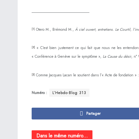
_______________________________
Otero M., Brémond M.,
À ciel ouvert, entretiens. Le Courtil, l’i
[1]
« C’est bien justement ce qui fait que nous ne les entendon
[2]
« Conférence à Genève sur le symptôme »,
La Cause du désir
, n°
Comme Jacques Lacan le soutient dans l’« Acte de fondation » :
[3]
Numéro :
L’Hebdo-Blog 313
Partager
Dans le même numéro...