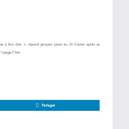
ose à leur dire. », répond Jacques Lacan au Dr Cramer après sa
7-1-page-7.htm
Partager