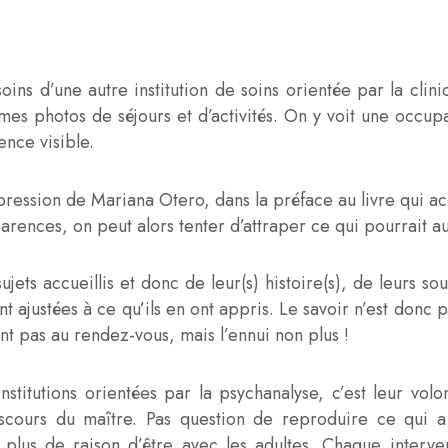
 soins d’une autre institution de soins orientée par la cli
mes photos de séjours et d’activités. On y voit une occu
nce visible.
 expression de Mariana Otero, dans la préface au livre q
arences, on peut alors tenter d’attraper ce qui pourrait au
sujets accueillis et donc de leur(s) histoire(s), de leurs 
 ajustées à ce qu’ils en ont appris. Le savoir n’est donc pa
nt pas au rendez-vous, mais l’ennui non plus !
titutions orientées par la psychanalyse, c’est leur volon
iscours du maître. Pas question de reproduire ce qui 
 plus de raison d’être avec les adultes. Chaque interv