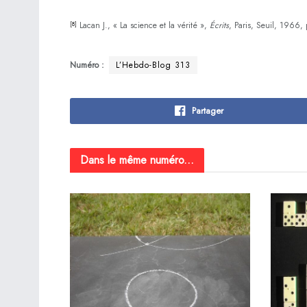
Lacan J., « La science et la vérité »,
Écrits
, Paris, Seuil, 1966, 
[8]
Numéro :
L’Hebdo-Blog 313
Partager
Dans le même numéro...