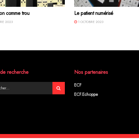
ution comme trou
Le patient numérisé
RE 2023
1 OCTOBRE 2023
de recherche
Nos partenaires
ECF
ECF.Echoppe