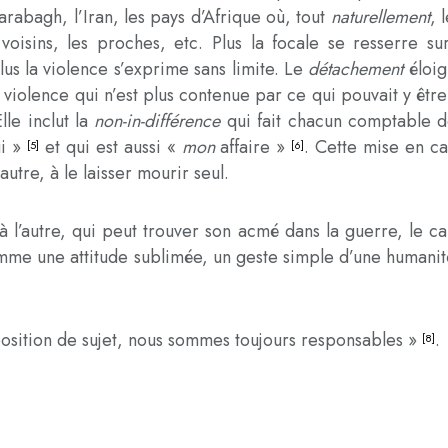
arabagh, l’Iran, les pays d’Afrique où, tout
naturellement
, 
 voisins, les proches, etc. Plus la focale se resserre s
lus la violence s’exprime sans limite. Le
d
étachement
éloig
 violence qui n’est plus contenue par ce qui pouvait y être p
lle inclut la
non-in-différence
qui fait chacun comptable d
ui »
et qui est aussi «
mon
affaire »
. Cette mise en ca
[5]
[6]
autre, à le laisser mourir seul.
 l’autre, qui peut trouver son acmé dans la guerre, le c
me une attitude sublimée, un geste simple d’une humanité
osition de sujet, nous sommes toujours responsables »
.
[8]