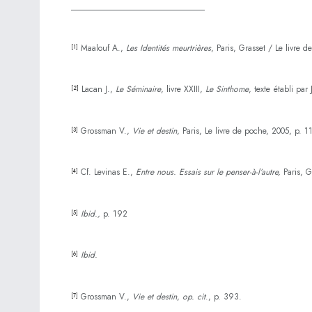
________________________________
Maalouf A.,
Les Identités meurtrières
, Paris, Grasset / Le livre
[1]
Lacan J.,
Le Séminaire
, livre XXIII,
Le Sinthome
, texte établi par 
[2]
Grossman V.,
Vie et destin
, Paris, Le livre de poche, 2005, p. 1
[3]
Cf. Levinas E.,
Entre nous. Essais sur le penser-à-l’autre,
Paris, 
[4]
Ibid.,
p. 192
[5]
Ibid.
[6]
Grossman V.,
Vie et destin
,
op. cit
., p. 393.
[7]