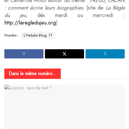
et Catherine Millot autour du thème :
FREUD,
LACAN
: comment écrire leurs biographies
. (site de
La Règle
du
jeu,
dès mardi ou mercredi :
http://laregledujeu.org
)
Numéro :
L'Hebdo-Blog 17
Dans le même numéro...