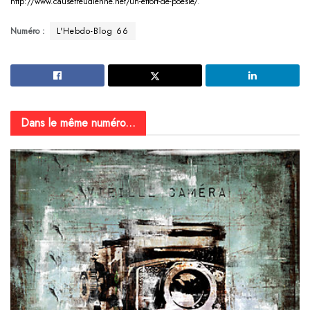
http://www.causefreudienne.net/un-effort-de-poesie/
.
Numéro :
L'Hebdo-Blog 66
Dans le même numéro...