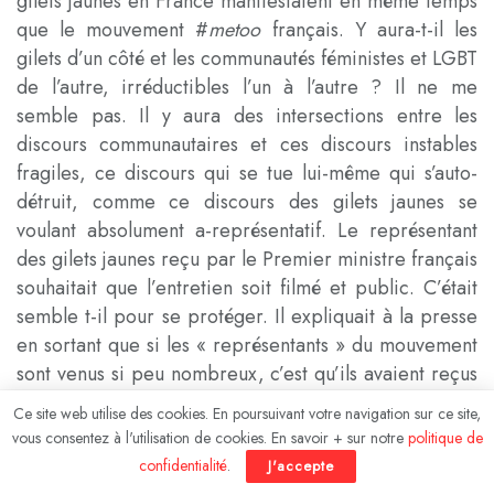
gilets jaunes en France manifestaient en même temps
que le mouvement #
metoo
français. Y aura-t-il les
gilets d’un côté et les communautés féministes et LGBT
de l’autre, irréductibles l’un à l’autre ? Il ne me
semble pas. Il y aura des intersections entre les
discours communautaires et ces discours instables
fragiles, ce discours qui se tue lui-même qui s’auto-
détruit, comme ce discours des gilets jaunes se
voulant absolument a-représentatif. Le représentant
des gilets jaunes reçu par le Premier ministre français
souhaitait que l’entretien soit filmé et public. C’était
semble t-il pour se protéger. Il expliquait à la presse
en sortant que si les « représentants » du mouvement
sont venus si peu nombreux, c’est qu’ils avaient reçus
des menaces de mort. « 90% des menaces venaient
Ce site web utilise des cookies. En poursuivant votre navigation sur ce site,
d’autres gilets jaunes », ajoutait-il. Voilà une
vous consentez à l'utilisation de cookies. En savoir + sur notre
politique de
déclaration bien de l’époque : un chiffrage précis, les
confidentialité
.
J'accepte
réseaux sociaux, le discours qui veut tuer. Comptons