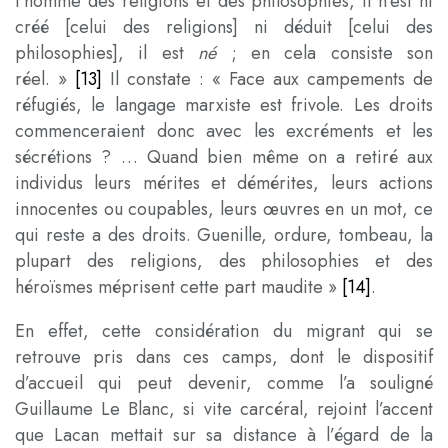
l’homme des religions et des philosophies, il n’est ni
créé [celui des religions] ni déduit [celui des
philosophies], il est
né
; en cela consiste son
réel. »
[13]
Il constate : « Face aux campements de
réfugiés, le langage marxiste est frivole. Les droits
commenceraient donc avec les excréments et les
sécrétions ? … Quand bien même on a retiré aux
individus leurs mérites et démérites, leurs actions
innocentes ou coupables, leurs œuvres en un mot, ce
qui reste a des droits. Guenille, ordure, tombeau, la
plupart des religions, des philosophies et des
héroïsmes méprisent cette part maudite »
[14]
.
En effet, cette considération du migrant qui se
retrouve pris dans ces camps, dont le dispositif
d’accueil qui peut devenir, comme l’a souligné
Guillaume Le Blanc, si vite carcéral, rejoint l’accent
que Lacan mettait sur sa distance à l’égard de la