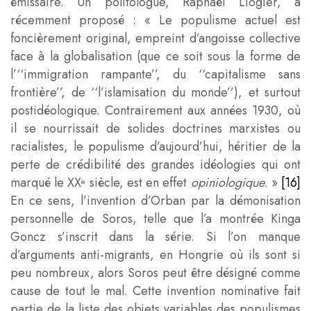
émissaire. Un politologue, Raphaël Liogier, a
récemment proposé : « Le populisme actuel est
foncièrement original, empreint d’angoisse collective
face à la globalisation (que ce soit sous la forme de
l’‘‘immigration rampante’’, du ‘‘capitalisme sans
frontière’’, de ‘‘l’islamisation du monde’’), et surtout
postidéologique. Contrairement aux années 1930, où
il se nourrissait de solides doctrines marxistes ou
racialistes, le populisme d’aujourd’hui, héritier de la
perte de crédibilité des grandes idéologies qui ont
marqué le XX
siècle, est en effet
opiniologique
. »
[16]
e
En ce sens, l’invention d’Orban par la démonisation
personnelle de Soros, telle que l’a montrée Kinga
Goncz s’inscrit dans la série. Si l’on manque
d’arguments anti-migrants, en Hongrie où ils sont si
peu nombreux, alors Soros peut être désigné comme
cause de tout le mal. Cette invention nominative fait
partie de la liste des objets variables des populismes