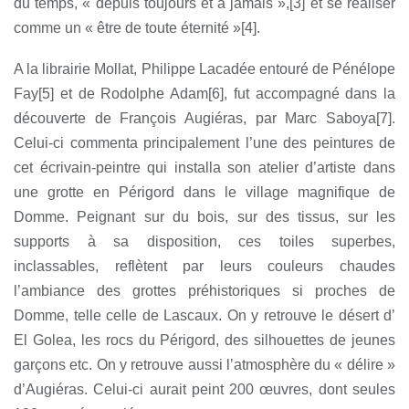
du temps, « depuis toujours et à jamais »,
[3
]
et se réaliser
comme un « être de toute éternité »
[4
]
.
A la librairie Mollat, Philippe Lacadée entouré de Pénélope
Fay
[5
]
et de Rodolphe Adam
[6
]
,
fut accompagné dans la
découverte de François Augiéras, par Marc Saboya
[7
].
Celui-ci commenta principalement l’une des peintures de
cet écrivain-peintre qui installa son atelier d’artiste dans
une grotte en Périgord dans le village magnifique de
Domme. Peignant sur du bois, sur des tissus, sur les
supports à sa disposition, ces toiles superbes,
inclassables, reflètent par leurs couleurs chaudes
l’ambiance des grottes préhistoriques si proches de
Domme, telle celle de Lascaux. On y retrouve le désert d’
El Golea, les rocs du Périgord, des silhouettes de jeunes
garçons etc. On y retrouve aussi l’atmosphère du « délire »
d’Augiéras. Celui-ci aurait peint 200 œuvres, dont seules