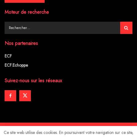
Moteur de recherche
Nos partenaires
ECF
ECF.Echoppe
Suivez-nous sur les réseaux
Ce site web utilise des cookies. En poursuivant votre navigation sur ce site,
Mentions légales