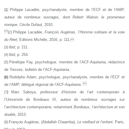
Philippe Lacadée, psychanalyste, membre de l’ECF et de l’AMP,
[
1
]
auteur de nombreux ouvrages, dont
Robert Walser, le
promeneur
ironique
, Cécile Dufaut, 2010.

Philippe Lacadée,
François Augérias, l’Homme solitaire et la voie
[2
]

du Réel,
Editions Michèle, 2016, p. 111.
Ibid
, p. 211.
[3
]
Ibid
, p. 254.
[4
]
Pénélope Fay, psychologue, membre de l’ACF-Aquitania, rédactrice
[5
]
de
Tresses,
bulletin de l’ACF-Aquitania
.
Rodolphe Adam, psychologue, psychanalyste, membre de l’ECF et
[6]

de l‘AMP, délégué régional de l’ACF-Aquitania.
Marc Saboya, professeur d’histoire de l’art contemporain à
[7
]
l’Université de Bordeaux III, auteur de nombreux ouvrages sur
l’architecture contemporaine, notamment
Bordeaux, l’architecture et son
double,
2013.
François Augiéras, (Abdallah Chaamba),
Le vieillard et l’enfant
, Paris,
[8
]