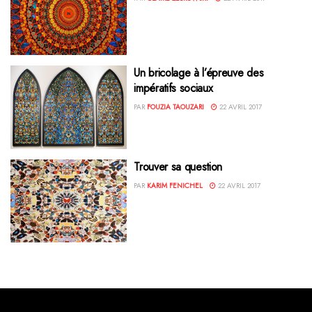
Un bricolage à l’épreuve des
impératifs sociaux
PAR
FOUZIA TAOUZARI
22 AVRIL 2017
Trouver sa question
PAR
KARIM FENICHEL
22 AVRIL 2017