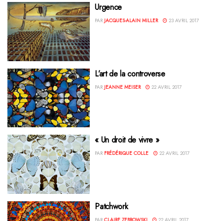
Urgence
PAR
JACQUES-ALAIN MILLER
23 AVRIL 2017
L’art de la controverse
PAR
JEANNE MEISER
22 AVRIL 2017
« Un droit de vivre »
PAR
FRÉDÉRIQUE COLLE
22 AVRIL 2017
Patchwork
PAR
CLAIRE ZEBROWSKI
22 AVRIL 2017