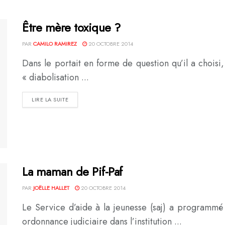
Être mère toxique ?
PAR
CAMILO RAMIREZ
20 OCTOBRE 2014
Dans le portait en forme de question qu’il a choisi
« diabolisation ...
DETAILS
LIRE LA SUITE
La maman de Pif-Paf
PAR
JOËLLE HALLET
20 OCTOBRE 2014
Le Service d’aide à la jeunesse (saj) a programmé 
ordonnance judiciaire dans l’institution ...