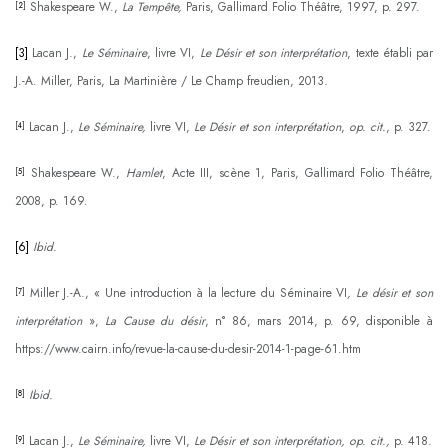
Shakespeare W.,
La Tempête,
Paris, Gallimard Folio Théâtre, 1997, p. 297.
[2]
[3]
Lacan J.,
Le Séminaire
, livre VI,
Le Désir et son interprétation
, texte établi par
J.-A. Miller, Paris, La Martinière / Le Champ freudien, 2013.
Lacan J.,
Le
Séminaire,
livre VI,
Le Désir et son interprétation
,
op. cit.
, p. 327.
[4]
Shakespeare W.,
Hamlet
, Acte III, scène 1, Paris, Gallimard Folio Théâtre,
[5]
2008, p. 169.
[6]
Ibid.
Miller J.-A., « Une introduction à la lecture du Séminaire VI
, Le désir et son
[7]
interprétation
»,
La Cause du désir
, n° 86, mars 2014, p. 69, disponible à
https://www.cairn.info/revue-la-cause-du-desir-2014-1-page-61.htm
Ibid.
[8]
Lacan J.,
Le
Séminaire,
livre VI,
Le Désir et son interprétation, op. cit.,
p. 418.
[9]