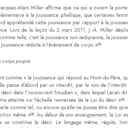
 Jacques-Alain Miller affirme que ce qui a ouvert la port
pplémentaire à la jouissance phallique, que certaines fe
ord appréhendé cette jouissance par rapport à la jouissan
nce. Lors de la leçon du 2 mars 2011, J.-A. Miller dépl
e comme telle, c’est la jouissance non œdipienne, la joui
 jouissance réduite à l’évènement de corps »
.
[2]
u corps propre
init comme « la jouissance qui répond au Nom-du-Père, qu
le passe d’abord par un interdit, par le non de l’interdit
désir dans l’inconscient freudien », dans lequel Lacan dit 
tre atteinte sur l’échelle renversée de la Loi du désir »
.
[4]
 parle comme tel, ou encore qu’elle ne puisse être dite qu’
diction même »
. Au début de son enseignement, la Loi e
[5]
 se constitue le désir. Le langage même, régule, limit