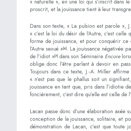
« naturelle », en une loi qui s’inscrit dans l
proscrit, et la jouissance tient à leur transg
Dans son texte, « La pulsion est parole », J.
« c’est la loi du désir de l’Autre, c’est cell
forme de jouissance, et pour conquérir ce qu
l’Autre sexué »
. La jouissance négativée pa
[6]
de l’idiot »
dans son Séminaire
Encore
lors
[7]
oblige donc l’être parlant à devoir en passe
Toujours dans ce texte, J.-A. Miller affir
« n’est pas que le phallus soit un signifian
jouissance en tant que, pris dans l’idiotie d
foncièrement, c’est dire qu’elle est celle de 
Lacan passe donc d’une élaboration axée sur
conception de la jouissance, solitaire, et p
démonstration de Lacan, c’est que toute jou