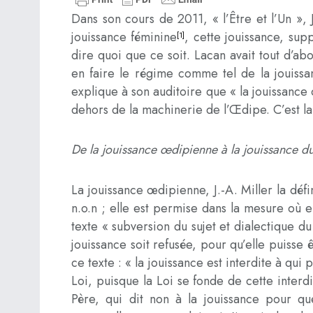
Dans son cours de 2011, « l’Être et l’Un »,
jouissance féminine
, cette jouissance, su
[1]
dire quoi que ce soit. Lacan avait tout d’ab
en faire le régime comme tel de la jouissa
explique à son auditoire que « la jouissanc
dehors de la machinerie de l’Œdipe. C’est la
De la jouissance œdipienne à la jouissance d
La jouissance œdipienne, J.-A. Miller la déf
n.o.n ; elle est permise dans la mesure où el
texte « subversion du sujet et dialectique du 
jouissance soit refusée, pour qu’elle puisse ê
ce texte : « la jouissance est interdite à qui
Loi, puisque la Loi se fonde de cette inter
Père, qui dit non à la jouissance pour que