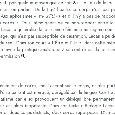
jouit, par quelque moyen que ce soit
». Le lieu de la jou
[9]
ent en parlant. Du fait qu’il parle, ce corps n’est pas pour
. Aux aphorismes «
Y’a d’l’Un
» et « il n’y a pas de rappo
du corps ». Tous, témoignent de ce non-rapport entre la j
Lacan a généralisé la jouissance féminine au régime comm
age, qui n’est pas susceptible de castration, Lacan a pu d
e du réel. Dans son cours « L’Être et l’Un », dans cette m
an invite la pratique analytique à se centrer sur la joui
-permission
.
[11]
ement de corps, met l’accent sur le corps, et plus parti
l’être parlant est marqué, dérégulé par la langue. Ces trac
atisme car elles provoquent un déséquilibre permanent, 
sir est alors inopérante. Dans son texte « Biologie Laca
r deux corps distincts, deux corps superposés. D’un côté