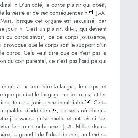
idinal. « D’un côté, le corps plaisir qui obéit,
de la vérité et de ses conséquences »
. J.-A.
[12]
Mais, lorsque cet organe est sexualisé, par
jouir ». C’est un plaisir, dit-il, qui devient
tion du corps savoir, de ce corps jouissance,
qui provoque que le corps soit le support d’un
r le corps. Cela veut dire que ce n’est pas la
ion du coït parental, ce n’est pas l’œdipe qui
n qui a eu lieu entre la langue, le corps, et
ce que produit le langage sur le corps, et les
irruption de jouissance inoubliable
. Cette
[14]
a qualifie d’addiction
, au sens où chaque
[15]
tte jouissance pulsionnelle et auto-érotique.
ter le circuit pulsionnel. J.-A. Miller donne
ère, le grand I de l’idéal du moi, au fond ce