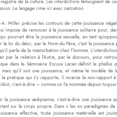
e registre de la culture. Les interdictions témoignent de c
ression. Le langage rime ici avec castration.
-A. Miller précise les contours de cette jouissance négativ
e qui impose de renoncer à la jouissance solitaire pour, da
i pourrait être la jouissance sexuelle, en tant qu’oppos
r la loi du désir, par le Nom-du-Père, c’est la jouissance
qu’il parle de la masturbation chez l’homme. L’interdictio
r par la relation à l’Autre, par le discours, pour retro
me que dans le Séminaire
Encore
Lacan définit le phallus pa
t, mais qu’il soit une jouissance, et même le modèle de 
e la pratique qui s’y rapporte, il incarne le non-rapport à 
l’idiot, c’est-à-dire – comme on l’a nommée depuis toujours 
 la jouissance œdipienne, c’est-à-dire une jouissance qui
ortant sur le corps propre. Dans « les six paradigmes de l
issance effective, toute jouissance matérielle est joui