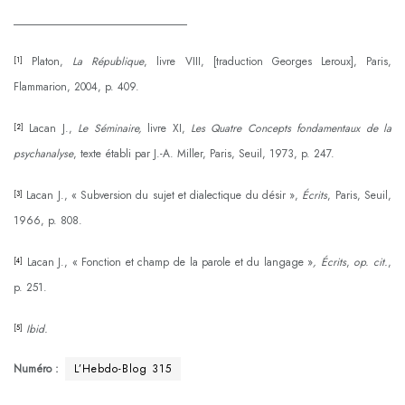
________________________________
Platon,
La République
, livre VIII, [traduction Georges Leroux], Paris,
[1]
Flammarion, 2004, p. 409.
Lacan J.,
Le Séminaire,
livre XI,
Les Quatre Concepts fondamentaux de la
[2]
psychanalyse
, texte établi par J.-A. Miller, Paris, Seuil, 1973, p. 247.
Lacan J., « Subversion du sujet et dialectique du désir »,
Écrits
, Paris, Seuil,
[3]
1966, p. 808.
Lacan J., « Fonction et champ de la parole et du langage »
,
Écrits
,
op. cit.
,
[4]
p. 251.
Ibid.
[5]
Numéro :
L’Hebdo-Blog 315