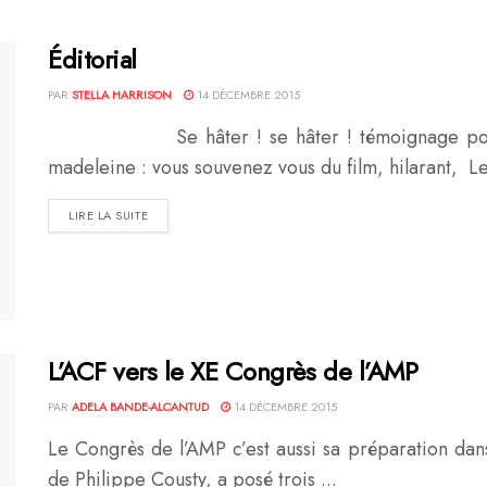
Éditorial
PAR
STELLA HARRISON
14 DÉCEMBRE 2015
Se hâter ! se hâter ! témoignage pour l’h
madeleine : vous souvenez vous du film, hilarant, Le 
DETAILS
LIRE LA SUITE
L’ACF vers le XE Congrès de l’AMP
PAR
ADELA BANDE-ALCANTUD
14 DÉCEMBRE 2015
Le Congrès de l’AMP c’est aussi sa préparation dan
de Philippe Cousty, a posé trois ...